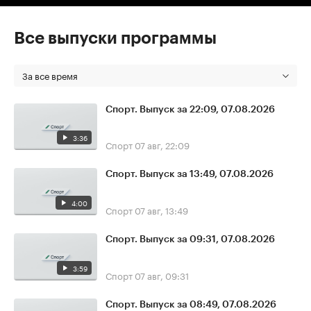
Все выпуски программы
За все время
Спорт. Выпуск за 22:09, 07.08.2026
3:36
Спорт
07 авг, 22:09
Спорт. Выпуск за 13:49, 07.08.2026
4:00
Спорт
07 авг, 13:49
Спорт. Выпуск за 09:31, 07.08.2026
3:59
Спорт
07 авг, 09:31
Спорт. Выпуск за 08:49, 07.08.2026