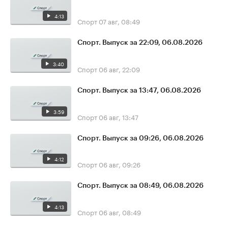
4:13
Спорт
07 авг, 08:49
Спорт. Выпуск за 22:09, 06.08.2026
3:40
Спорт
06 авг, 22:09
Спорт. Выпуск за 13:47, 06.08.2026
3:59
Спорт
06 авг, 13:47
Спорт. Выпуск за 09:26, 06.08.2026
4:12
Спорт
06 авг, 09:26
Спорт. Выпуск за 08:49, 06.08.2026
4:13
Спорт
06 авг, 08:49