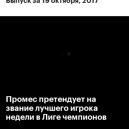
Выпуск за 19 октября, 2017
00:00
/
00:00
Промес претендует на
звание лучшего игрока
недели в Лиге чемпионов