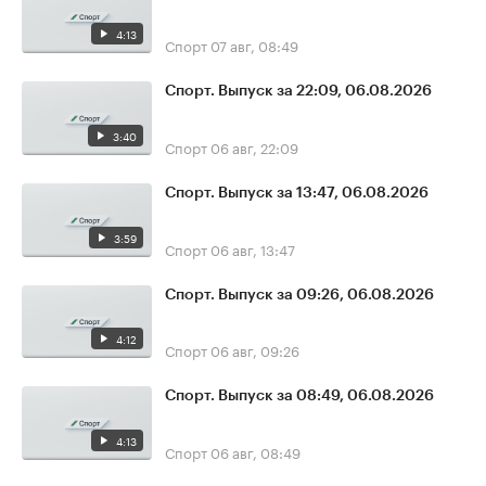
4:13
Спорт
07 авг, 08:49
Спорт. Выпуск за 22:09, 06.08.2026
3:40
Спорт
06 авг, 22:09
Спорт. Выпуск за 13:47, 06.08.2026
3:59
Спорт
06 авг, 13:47
Спорт. Выпуск за 09:26, 06.08.2026
4:12
Спорт
06 авг, 09:26
Спорт. Выпуск за 08:49, 06.08.2026
4:13
Спорт
06 авг, 08:49