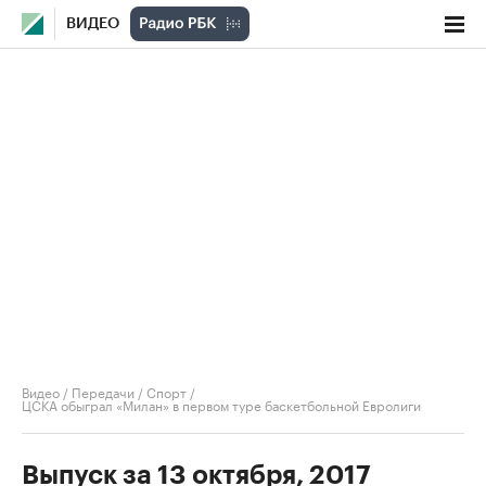
ВИДЕО
Видео
/
Передачи
/
Спорт
/
ЦСКА обыграл «Милан» в первом туре баскетбольной Евролиги
Выпуск за 13 октября, 2017