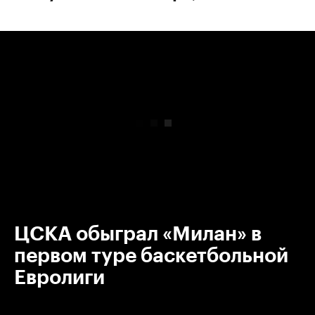
00:00
/
00:00
ЦСКА обыграл «Милан» в
первом туре баскетбольной
Евролиги