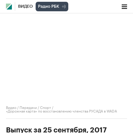
ВИДЕО
Видео
/
Передачи
/
Спорт
/
«Дорожная карта» по восстановлению членства РУСАДА в WADA
Выпуск за 25 сентября, 2017