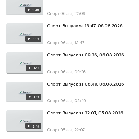
3:40
Спорт
06 авг, 22:09
Спорт. Выпуск за 13:47, 06.08.2026
3:59
Спорт
06 авг, 13:47
Спорт. Выпуск за 09:26, 06.08.2026
4:12
Спорт
06 авг, 09:26
Спорт. Выпуск за 08:49, 06.08.2026
4:13
Спорт
06 авг, 08:49
Спорт. Выпуск за 22:07, 05.08.2026
3:49
Спорт
05 авг, 22:07