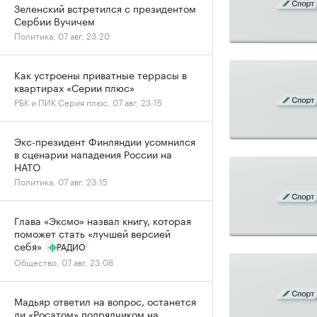
Зеленский встретился с президентом
Сербии Вучичем
Политика, 07 авг, 23:20
Как устроены приватные террасы в
квартирах «Серии плюс»
РБК и ПИК Серия плюс, 07 авг, 23:15
Экс-президент Финляндии усомнился
в сценарии нападения России на
НАТО
Политика, 07 авг, 23:15
Глава «Эксмо» назвал книгу, которая
поможет стать «лучшей версией
себя»
РАДИО
Общество, 07 авг, 23:08
Мадьяр ответил на вопрос, останется
ли «Росатом» подрядчиком на