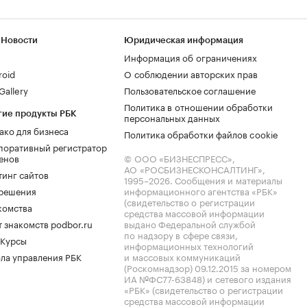
 Новости
Юридическая информация
Информация об ограничениях
roid
О соблюдении авторских прав
allery
Пользовательское соглашение
Политика в отношении обработки
гие продукты РБК
персональных данных
ако для бизнеса
Политика обработки файлов cookie
поративный регистратор
енов
© ООО «БИЗНЕСПРЕСС»,
АО «РОСБИЗНЕСКОНСАЛТИНГ»,
тинг сайтов
1995–2026
. Сообщения и материалы
.решения
информационного агентства «РБК»
(свидетельство о регистрации
комства
средства массовой информации
 знакомств podbor.ru
выдано Федеральной службой
по надзору в сфере связи,
 Курсы
информационных технологий
ла управления РБК
и массовых коммуникаций
(Роскомнадзор) 09.12.2015 за номером
ИА №ФС77-63848) и сетевого издания
«РБК» (свидетельство о регистрации
средства массовой информации