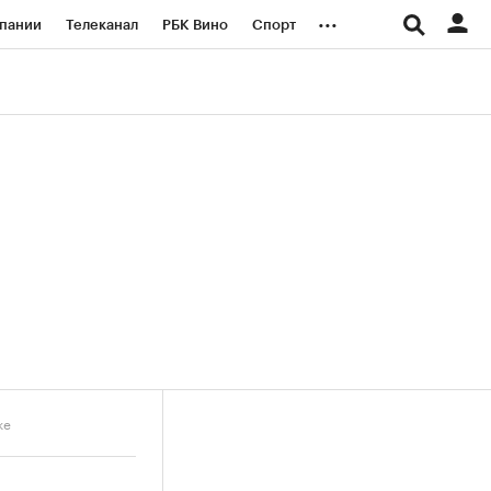
...
пании
Телеканал
РБК Вино
Спорт
ые проекты
Город
Стиль
Крипто
Спецпроекты СПб
логии и медиа
Финансы
ке