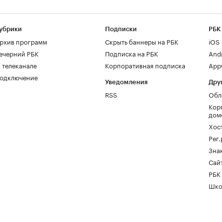
убрики
Подписки
РБК
рхив программ
Скрыть баннеры на РБК
iOS
ечерний РБК
Подписка на РБК
And
 телеканале
Корпоративная подписка
AppG
одключение
Уведомления
Дру
RSS
Обл
Кор
дом
Хос
Рег
Зна
Сайт
РБК
Шко