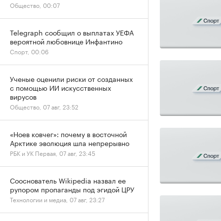
Общество, 00:07
Telegraph сообщил о выплатах УЕФА
вероятной любовнице Инфантино
Спорт, 00:06
Ученые оценили риски от созданных
с помощью ИИ искусственных
вирусов
Общество, 07 авг, 23:52
«Ноев ковчег»: почему в восточной
Арктике эволюция шла непрерывно
РБК и УК Первая, 07 авг, 23:45
Сооснователь Wikipedia назвал ее
рупором пропаганды под эгидой ЦРУ
Технологии и медиа, 07 авг, 23:27