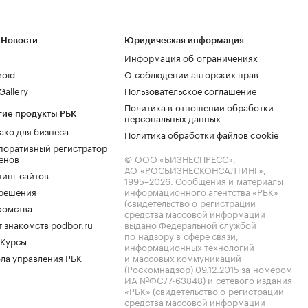
 Новости
Юридическая информация
Информация об ограничениях
roid
О соблюдении авторских прав
allery
Пользовательское соглашение
Политика в отношении обработки
гие продукты РБК
персональных данных
ако для бизнеса
Политика обработки файлов cookie
поративный регистратор
енов
© ООО «БИЗНЕСПРЕСС»,
АО «РОСБИЗНЕСКОНСАЛТИНГ»,
тинг сайтов
1995–2026
. Сообщения и материалы
.решения
информационного агентства «РБК»
(свидетельство о регистрации
комства
средства массовой информации
 знакомств podbor.ru
выдано Федеральной службой
по надзору в сфере связи,
 Курсы
информационных технологий
ла управления РБК
и массовых коммуникаций
(Роскомнадзор) 09.12.2015 за номером
ИА №ФС77-63848) и сетевого издания
«РБК» (свидетельство о регистрации
средства массовой информации