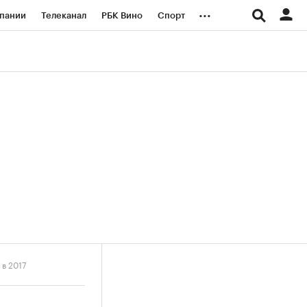
...
пании
Телеканал
РБК Вино
Спорт
ые проекты
Город
Стиль
Крипто
Спецпроекты СПб
логии и медиа
Финансы
 в 2017