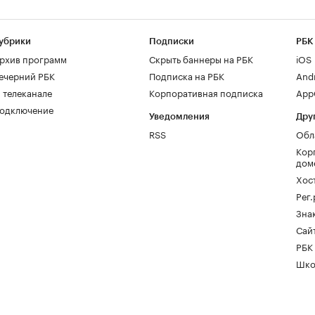
убрики
Подписки
РБК
рхив программ
Скрыть баннеры на РБК
iOS
ечерний РБК
Подписка на РБК
And
 телеканале
Корпоративная подписка
AppG
одключение
Уведомления
Дру
RSS
Обл
Кор
дом
Хос
Рег
Зна
Сайт
РБК
Шко