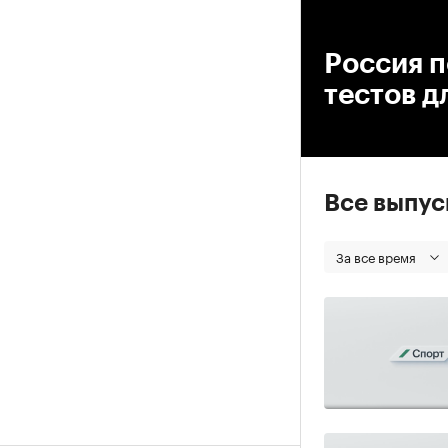
00
Россия п
тестов д
Все выпу
За все время