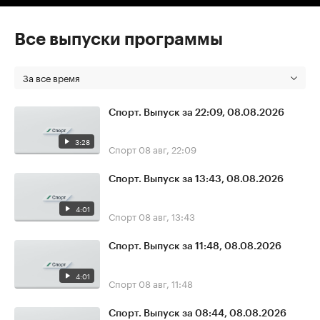
Все выпуски программы
За все время
Спорт. Выпуск за 22:09, 08.08.2026
3:28
Спорт
08 авг, 22:09
Спорт. Выпуск за 13:43, 08.08.2026
4:01
Спорт
08 авг, 13:43
Спорт. Выпуск за 11:48, 08.08.2026
4:01
Спорт
08 авг, 11:48
Спорт. Выпуск за 08:44, 08.08.2026