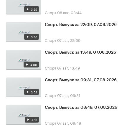
3:59
Спорт
08 авг, 08:44
Спорт. Выпуск за 22:09, 07.08.2026
3:36
Спорт
07 авг, 22:09
Спорт. Выпуск за 13:49, 07.08.2026
4:00
Спорт
07 авг, 13:49
Спорт. Выпуск за 09:31, 07.08.2026
3:59
Спорт
07 авг, 09:31
Спорт. Выпуск за 08:49, 07.08.2026
4:13
Спорт
07 авг, 08:49