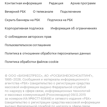
Контактная информация
Редакция
Архив программ
Вечерний РБК
О телеканале
Подключение
Скрыть баннеры на РБК
Подписка на РБК
Корпоративная подписка
Информация об ограничениях
О соблюдении авторских прав
Пользовательское соглашение
Политика в отношении обработки персональных данных
Политика обработки файлов cookie
© ООО «БИЗНЕСПРЕСС», АО «РОСБИЗНЕСКОНСАЛТИНГ»,
1995–2026
. Сообщения и материалы информационного
агентства «РБК» (свидетельство о регистрации средства
массовой информации выдано Федеральной службой
по надзору в сфере связи, информационных технологий
и массовых коммуникаций (Роскомнадзор) 09.12.2015
за номером ИА №ФС77-63848) и сетевого издания «РБК»
(свидетельство о регистрации средства массовой информации
выдано Федеральной службой по надзору в сфере связи,