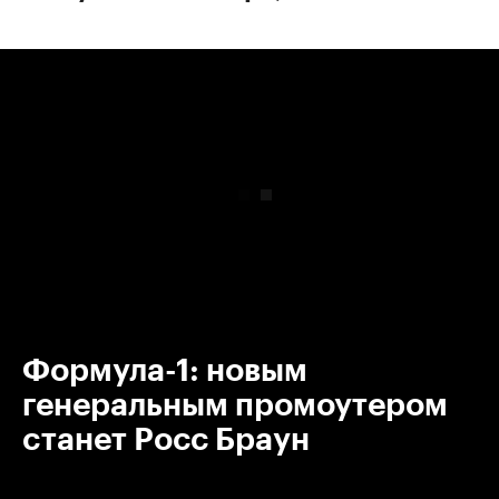
00:00
/
00:00
Формула-1: новым
генеральным промоутером
cтанет Росс Браун