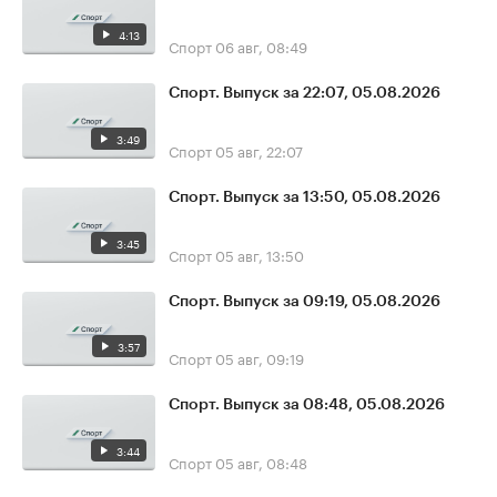
4:13
Спорт
06 авг, 08:49
Спорт. Выпуск за 22:07, 05.08.2026
3:49
Спорт
05 авг, 22:07
Спорт. Выпуск за 13:50, 05.08.2026
3:45
Спорт
05 авг, 13:50
Спорт. Выпуск за 09:19, 05.08.2026
3:57
Спорт
05 авг, 09:19
Спорт. Выпуск за 08:48, 05.08.2026
3:44
Спорт
05 авг, 08:48