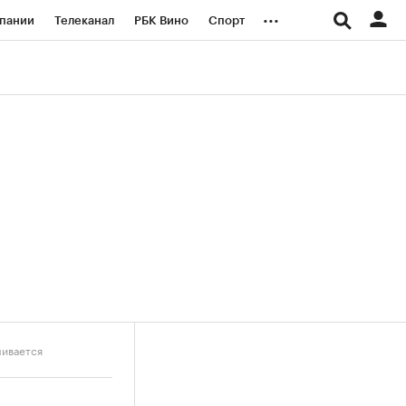
...
пании
Телеканал
РБК Вино
Спорт
ые проекты
Город
Стиль
Крипто
Спецпроекты СПб
логии и медиа
Финансы
чивается