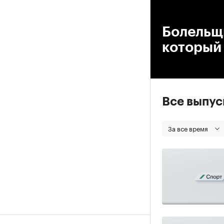
00
Болельщ
который 
Все выпу
За все время