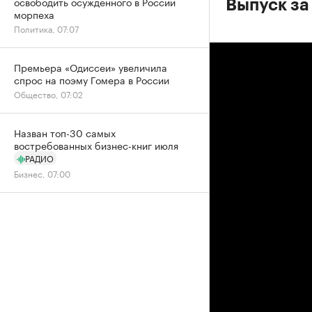
освободить осужденного в России
Выпуск за
морпеха
Политика, 07:07
Премьера «Одиссеи» увеличила
спрос на поэму Гомера в России
Общество, 07:02
Назван топ-30 самых
востребованных бизнес-книг июля
РАДИО
Бизнес, 07:00