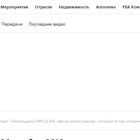
Мероприятия
Отрасли
Недвижимость
Autonews
РБК Ком
ние
РБК Курсы
РБК Life
Тренды
Визионеры
Национальн
Передачи
Последние видео
б
Исследования
Кредитные рейтинги
Франшизы
Газета
роверка контрагентов
Политика
Экономика
Бизнес
Техно
порт
/
Болельщики ПФК ЦСКА: нам не нужен тренер, который от нас отвора