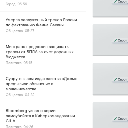
Город, 05:56
Умерла заслуженный тренер России
по фехтованию Фаина Саевич
Общество, 05:27
Минтранс предложил защищать
трассы от БПЛА за счет дорожных
бюджетов
Политика, 05:15
Супруге главы издательства «Джем»
предъявили обвинение в
мошенничестве
Общество, 04:32
Bloomberg узнал о серии
самоубийств в Киберкомандовании
США
Политика, 04:26