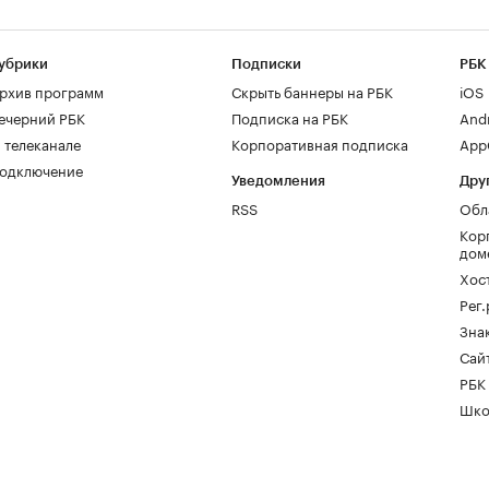
убрики
Подписки
РБК
рхив программ
Скрыть баннеры на РБК
iOS
ечерний РБК
Подписка на РБК
And
 телеканале
Корпоративная подписка
AppG
одключение
Уведомления
Дру
RSS
Обл
Кор
дом
Хос
Рег
Зна
Сайт
РБК
Шко