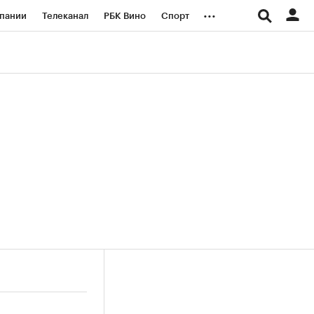
...
пании
Телеканал
РБК Вино
Спорт
ые проекты
Город
Стиль
Крипто
Спецпроекты СПб
логии и медиа
Финансы