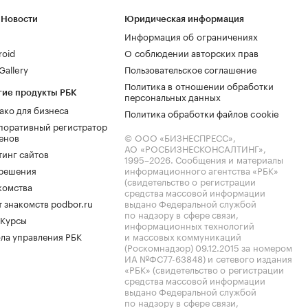
 Новости
Юридическая информация
Информация об ограничениях
roid
О соблюдении авторских прав
allery
Пользовательское соглашение
Политика в отношении обработки
гие продукты РБК
персональных данных
ако для бизнеса
Политика обработки файлов cookie
поративный регистратор
енов
© ООО «БИЗНЕСПРЕСС»,
АО «РОСБИЗНЕСКОНСАЛТИНГ»,
тинг сайтов
1995–2026
. Сообщения и материалы
.решения
информационного агентства «РБК»
(свидетельство о регистрации
комства
средства массовой информации
 знакомств podbor.ru
выдано Федеральной службой
по надзору в сфере связи,
 Курсы
информационных технологий
ла управления РБК
и массовых коммуникаций
(Роскомнадзор) 09.12.2015 за номером
ИА №ФС77-63848) и сетевого издания
«РБК» (свидетельство о регистрации
средства массовой информации
выдано Федеральной службой
по надзору в сфере связи,