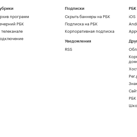
убрики
Подписки
РБК
рхив программ
Скрыть баннеры на РБК
iOS
ечерний РБК
Подписка на РБК
And
 телеканале
Корпоративная подписка
AppG
одключение
Уведомления
Дру
RSS
Обл
Кор
дом
Хос
Рег
Зна
Сайт
РБК
Шко