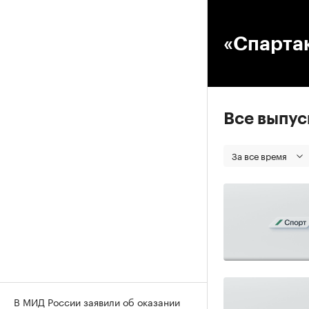
00
«Спартак
Все выпу
За все время
В МИД России заявили об оказании