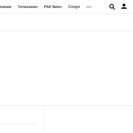
...
пании
Телеканал
РБК Вино
Спорт
ые проекты
Город
Стиль
Крипто
Спецпроекты СПб
логии и медиа
Финансы
к