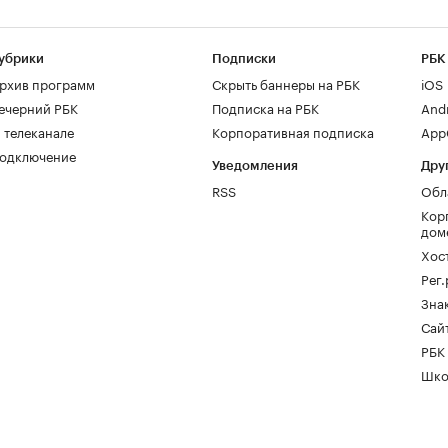
убрики
Подписки
РБК
рхив программ
Скрыть баннеры на РБК
iOS
ечерний РБК
Подписка на РБК
And
 телеканале
Корпоративная подписка
AppG
одключение
Уведомления
Дру
RSS
Обл
Кор
дом
Хос
Рег
Зна
Сайт
РБК
Шко