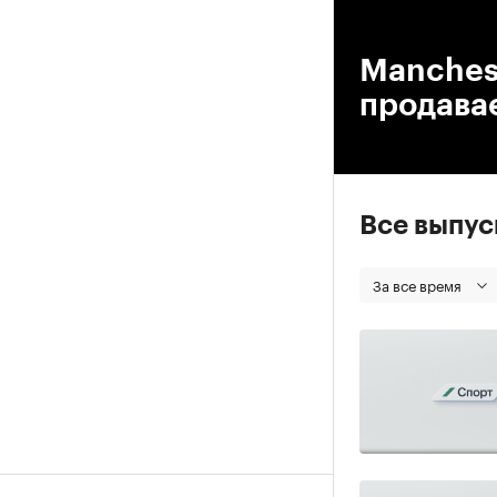
00
Manchest
продава
Все выпу
За все время