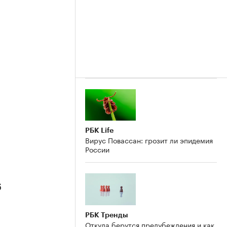
РБК Life
Вирус Повассан: грозит ли эпидемия
России
6
РБК Тренды
Откуда берутся предубеждения и как