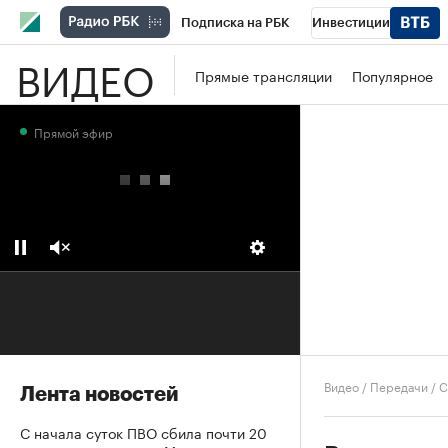
Подписка на РБК
Инвестиции
ВИДЕО
Школа управления РБК
РБК Образова
Прямые трансляции
Популярное
РБК Бизнес-среда
Дискуссионный клу
Прямой эфир
Конференции СПб
Спецпроекты
П
Рынок наличной валюты
Видео
/
Передачи
/
С
Лента новостей
С начала суток ПВО сбила почти 20