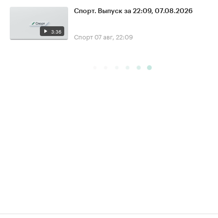
Спорт. Выпуск за 22:09, 07.08.2026
3:36
Спорт
07 авг, 22:09