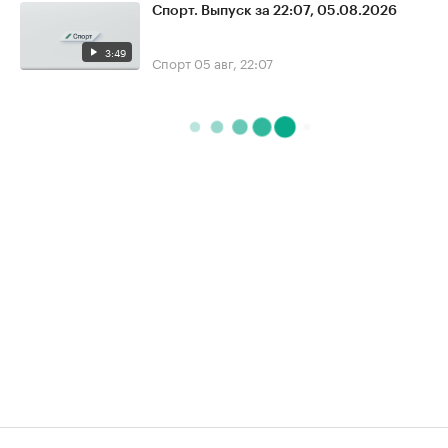
Спорт. Выпуск за 22:07, 05.08.2026
3:49
Спорт
05 авг, 22:07