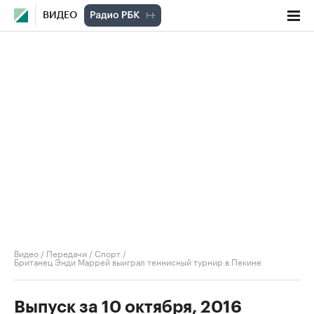
ВИДЕО
Видео
/
Передачи
/
Спорт
/
Британец Энди Маррей выиграл теннисный турнир в Пекине
Выпуск за 10 октября, 2016