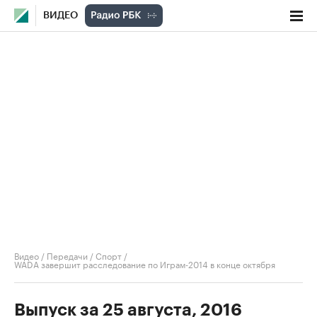
ВИДЕО
Видео
/
Передачи
/
Спорт
/
WADA завершит расследование по Играм-2014 в конце октября
Выпуск за 25 августа, 2016