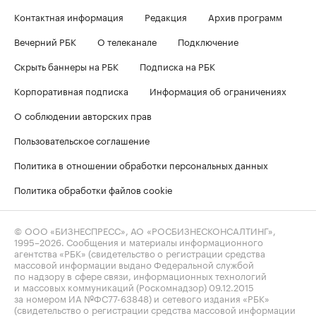
Контактная информация
Редакция
Архив программ
Вечерний РБК
О телеканале
Подключение
Скрыть баннеры на РБК
Подписка на РБК
Корпоративная подписка
Информация об ограничениях
О соблюдении авторских прав
Пользовательское соглашение
Политика в отношении обработки персональных данных
Политика обработки файлов cookie
© ООО «БИЗНЕСПРЕСС», АО «РОСБИЗНЕСКОНСАЛТИНГ»,
1995–2026
. Сообщения и материалы информационного
агентства «РБК» (свидетельство о регистрации средства
массовой информации выдано Федеральной службой
по надзору в сфере связи, информационных технологий
и массовых коммуникаций (Роскомнадзор) 09.12.2015
за номером ИА №ФС77-63848) и сетевого издания «РБК»
(свидетельство о регистрации средства массовой информации