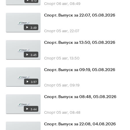
4:13
Спорт
06 авг, 08:49
Спорт. Выпуск за 22:07, 05.08.2026
3:49
Спорт
05 авг, 22:07
Спорт. Выпуск за 13:50, 05.08.2026
3:45
Спорт
05 авг, 13:50
Спорт. Выпуск за 09:19, 05.08.2026
3:57
Спорт
05 авг, 09:19
Спорт. Выпуск за 08:48, 05.08.2026
3:44
Спорт
05 авг, 08:48
Спорт. Выпуск за 22:08, 04.08.2026