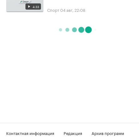
4:33
Спорт
04 авг, 22:08
Контактная информация
Редакция
Архив программ