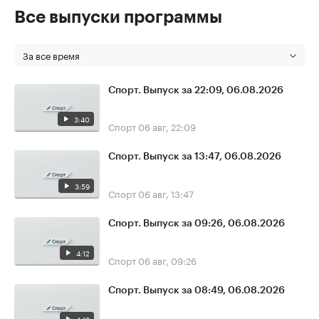
Все выпуски программы
За все время
Спорт. Выпуск за 22:09, 06.08.2026
3:40
Спорт
06 авг, 22:09
Спорт. Выпуск за 13:47, 06.08.2026
3:59
Спорт
06 авг, 13:47
Спорт. Выпуск за 09:26, 06.08.2026
4:12
Спорт
06 авг, 09:26
Спорт. Выпуск за 08:49, 06.08.2026