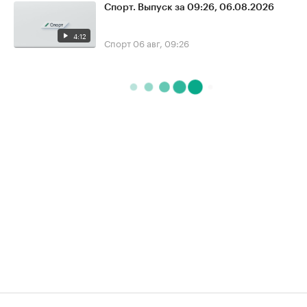
Спорт. Выпуск за 09:26, 06.08.2026
4:12
Спорт
06 авг, 09:26