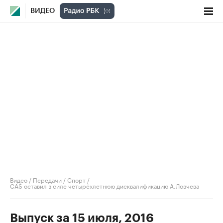
ВИДЕО
Видео
/
Передачи
/
Спорт
/
CAS оставил в силе четырёхлетнюю дисквалификацию А.Ловчева
Выпуск за 15 июля, 2016