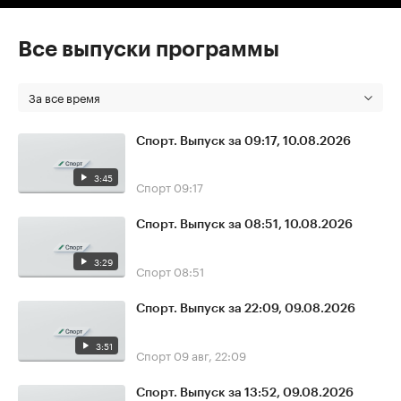
Все выпуски программы
За все время
Спорт. Выпуск за 09:17, 10.08.2026
3:45
Спорт
09:17
Спорт. Выпуск за 08:51, 10.08.2026
3:29
Спорт
08:51
Спорт. Выпуск за 22:09, 09.08.2026
3:51
Спорт
09 авг, 22:09
Спорт. Выпуск за 13:52, 09.08.2026