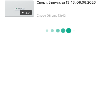
Спорт. Выпуск за 13:43, 08.08.2026
4:01
Спорт
08 авг, 13:43