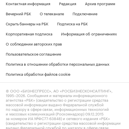
Контактная информация
Редакция
Архив программ
Вечерний РБК
О телеканале
Подключение
Скрыть баннеры на РБК
Подписка на РБК
Корпоративная подписка
Информация об ограничениях
О соблюдении авторских прав
Пользовательское соглашение
Политика в отношении обработки персональных данных
Политика обработки файлов cookie
© ООО «БИЗНЕСПРЕСС», АО «РОСБИЗНЕСКОНСАЛТИНГ»,
1995–2026
. Сообщения и материалы информационного
агентства «РБК» (свидетельство о регистрации средства
массовой информации выдано Федеральной службой
по надзору в сфере связи, информационных технологий
и массовых коммуникаций (Роскомнадзор) 09.12.2015
за номером ИА №ФС77-63848) и сетевого издания «РБК»
(свидетельство о регистрации средства массовой информации
выдано Федеральной службой по надзору в сфере связи,