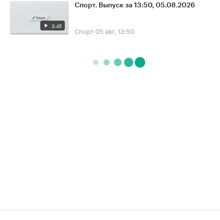
Спорт. Выпуск за 13:50, 05.08.2026
3:45
Спорт
05 авг, 13:50