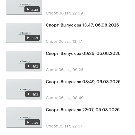
3:40
Спорт
06 авг, 22:09
Спорт. Выпуск за 13:47, 06.08.2026
3:59
Спорт
06 авг, 13:47
Спорт. Выпуск за 09:26, 06.08.2026
4:12
Спорт
06 авг, 09:26
Спорт. Выпуск за 08:49, 06.08.2026
4:13
Спорт
06 авг, 08:49
Спорт. Выпуск за 22:07, 05.08.2026
3:49
Спорт
05 авг, 22:07