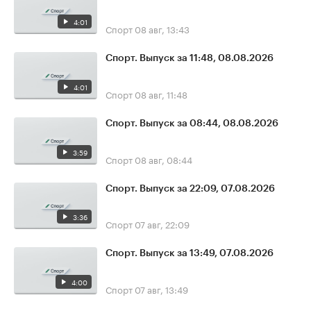
4:01
Спорт
08 авг, 13:43
Спорт. Выпуск за 11:48, 08.08.2026
4:01
Спорт
08 авг, 11:48
Спорт. Выпуск за 08:44, 08.08.2026
3:59
Спорт
08 авг, 08:44
Спорт. Выпуск за 22:09, 07.08.2026
3:36
Спорт
07 авг, 22:09
Спорт. Выпуск за 13:49, 07.08.2026
4:00
Спорт
07 авг, 13:49