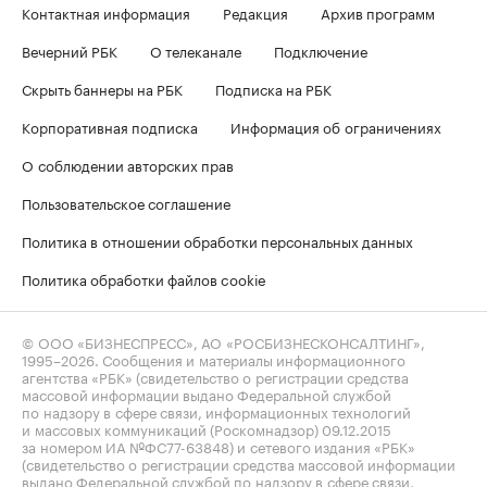
Контактная информация
Редакция
Архив программ
Вечерний РБК
О телеканале
Подключение
Скрыть баннеры на РБК
Подписка на РБК
Корпоративная подписка
Информация об ограничениях
О соблюдении авторских прав
Пользовательское соглашение
Политика в отношении обработки персональных данных
Политика обработки файлов cookie
© ООО «БИЗНЕСПРЕСС», АО «РОСБИЗНЕСКОНСАЛТИНГ»,
1995–2026
. Сообщения и материалы информационного
агентства «РБК» (свидетельство о регистрации средства
массовой информации выдано Федеральной службой
по надзору в сфере связи, информационных технологий
и массовых коммуникаций (Роскомнадзор) 09.12.2015
за номером ИА №ФС77-63848) и сетевого издания «РБК»
(свидетельство о регистрации средства массовой информации
выдано Федеральной службой по надзору в сфере связи,