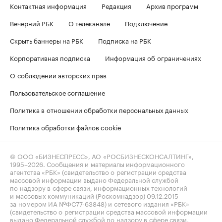
Контактная информация
Редакция
Архив программ
Вечерний РБК
О телеканале
Подключение
Скрыть баннеры на РБК
Подписка на РБК
Корпоративная подписка
Информация об ограничениях
О соблюдении авторских прав
Пользовательское соглашение
Политика в отношении обработки персональных данных
Политика обработки файлов cookie
© ООО «БИЗНЕСПРЕСС», АО «РОСБИЗНЕСКОНСАЛТИНГ»,
1995–2026
. Сообщения и материалы информационного
агентства «РБК» (свидетельство о регистрации средства
массовой информации выдано Федеральной службой
по надзору в сфере связи, информационных технологий
и массовых коммуникаций (Роскомнадзор) 09.12.2015
за номером ИА №ФС77-63848) и сетевого издания «РБК»
(свидетельство о регистрации средства массовой информации
выдано Федеральной службой по надзору в сфере связи,