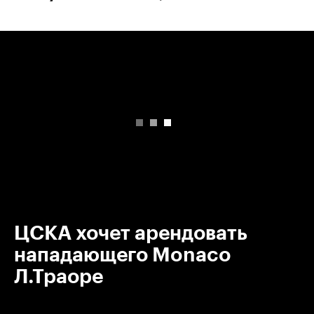
00:00
/
00:00
ЦСКА хочет арендовать
нападающего Monaco
Л.Траоре