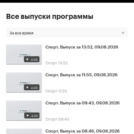
Все выпуски программы
За все время
Спорт. Выпуск за 13:52, 09.08.2026
4:00
Спорт
13:52
Спорт. Выпуск за 11:55, 09.08.2026
4:00
Спорт
11:55
Спорт. Выпуск за 09:43, 09.08.2026
4:03
Спорт
09:43
Спорт. Выпуск за 08:46, 09.08.2026