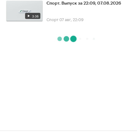
Спорт. Выпуск за 22:09, 07.08.2026
3:36
Спорт
07 авг, 22:09