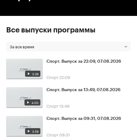
Все выпуски программы
За все время
Спорт. Выпуск за 22:09, 07.08.2026
3:36
Спорт
22:09
Спорт. Выпуск за 13:49, 07.08.2026
4:00
Спорт
13:49
Спорт. Выпуск за 09:31, 07.08.2026
3:59
Спорт
09:31