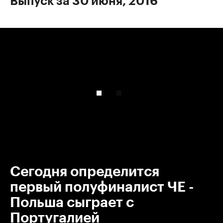
Выпуск за 30 июня, 2016
00:00
/
00:00
Сегодня определится
первый полуфиналист ЧЕ -
Польша сыграет с
Португалией