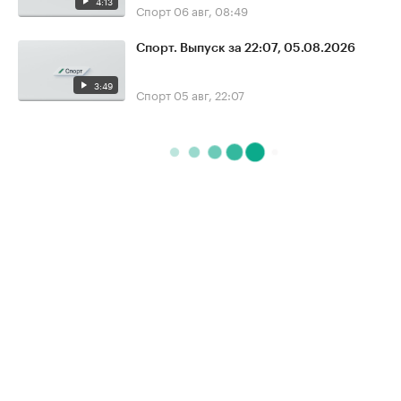
4:13
Спорт
06 авг, 08:49
Спорт. Выпуск за 22:07, 05.08.2026
3:49
Спорт
05 авг, 22:07