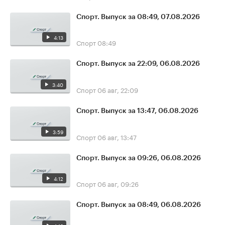
Спорт. Выпуск за 08:49, 07.08.2026
4:13
Спорт
08:49
Спорт. Выпуск за 22:09, 06.08.2026
3:40
Спорт
06 авг, 22:09
Спорт. Выпуск за 13:47, 06.08.2026
3:59
Спорт
06 авг, 13:47
Спорт. Выпуск за 09:26, 06.08.2026
4:12
Спорт
06 авг, 09:26
Спорт. Выпуск за 08:49, 06.08.2026