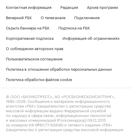
Контактная информация
Редакция
Архив программ
Вечерний РБК
О телеканале
Подключение
Скрыть баннеры на РБК
Подписка на РБК
Корпоративная подписка
Информация об ограничениях
О соблюдении авторских прав
Пользовательское соглашение
Политика в отношении обработки персональных данных
Политика обработки файлов cookie
© ООО «БИЗНЕСПРЕСС», АО «РОСБИЗНЕСКОНСАЛТИНГ»,
1995–2026
. Сообщения и материалы информационного
агентства «РБК» (свидетельство о регистрации средства
массовой информации выдано Федеральной службой
по надзору в сфере связи, информационных технологий
и массовых коммуникаций (Роскомнадзор) 09.12.2015
за номером ИА №ФС77-63848) и сетевого издания «РБК»
(свидетельство о регистрации средства массовой информации