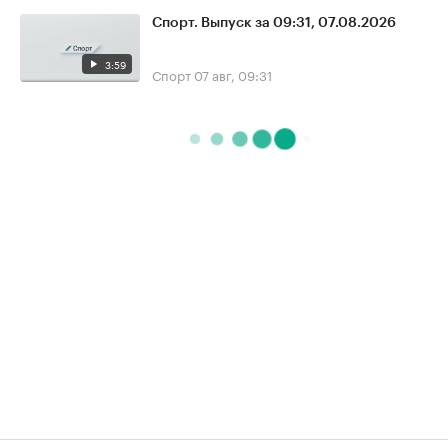
Спорт. Выпуск за 09:31, 07.08.2026
3:59
Спорт
07 авг, 09:31