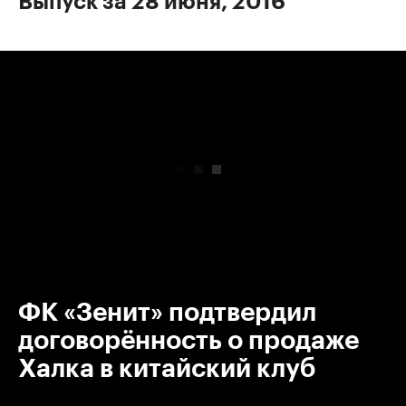
Выпуск за 28 июня, 2016
00:00
/
00:00
ФК «Зенит» подтвердил
договорённость о продаже
Халка в китайский клуб