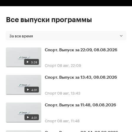
Все выпуски программы
За все время
Спорт. Выпуск за 22:09, 08.08.2026
3:28
Спорт
08 авг, 22:09
Спорт. Выпуск за 13:43, 08.08.2026
4:01
Спорт
08 авг, 13:43
Спорт. Выпуск за 11:48, 08.08.2026
4:01
Спорт
08 авг, 11:48