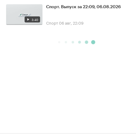
Спорт. Выпуск за 22:09, 06.08.2026
3:40
Спорт
06 авг, 22:09