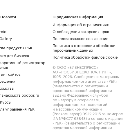
 Новости
Юридическая информация
Информация об ограничениях
roid
О соблюдении авторских прав
allery
Пользовательское соглашение
Политика в отношении обработки
гие продукты РБК
персональных данных
ако для бизнеса
Политика обработки файлов cookie
поративный регистратор
енов
© ООО «БИЗНЕСПРЕСС»,
АО «РОСБИЗНЕСКОНСАЛТИНГ»,
тинг сайтов
1995–2026
. Сообщения и материалы
.решения
информационного агентства «РБК»
(свидетельство о регистрации
комства
средства массовой информации
 знакомств podbor.ru
выдано Федеральной службой
по надзору в сфере связи,
 Курсы
информационных технологий
ла управления РБК
и массовых коммуникаций
(Роскомнадзор) 09.12.2015 за номером
ИА №ФС77-63848) и сетевого издания
«РБК» (свидетельство о регистрации
средства массовой информации