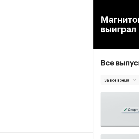
00
Магнитог
выиграл 
Все выпу
За все время