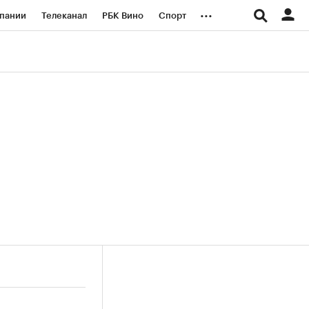
...
пании
Телеканал
РБК Вино
Спорт
ые проекты
Город
Стиль
Крипто
Спецпроекты СПб
логии и медиа
Финансы