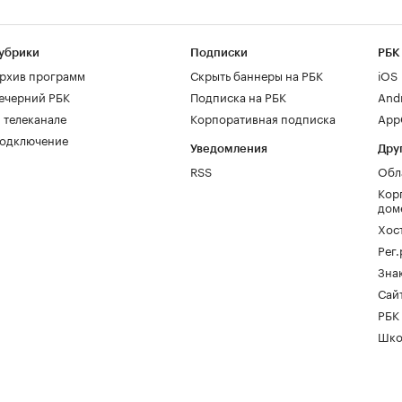
убрики
Подписки
РБК
рхив программ
Скрыть баннеры на РБК
iOS
ечерний РБК
Подписка на РБК
And
 телеканале
Корпоративная подписка
AppG
одключение
Уведомления
Дру
RSS
Обл
Кор
дом
Хос
Рег
Зна
Сайт
РБК
Шко