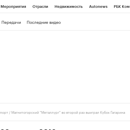
Мероприятия
Отрасли
Недвижимость
Autonews
РБК Ком
ние
РБК Курсы
РБК Life
Тренды
Визионеры
Национальн
Передачи
Последние видео
б
Исследования
Кредитные рейтинги
Франшизы
Газета
роверка контрагентов
Политика
Экономика
Бизнес
Техно
порт
/
Магнитогорский "Металлург" во второй раз выиграл Кубок Гагарина