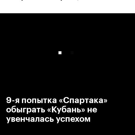
00:00
/
00:00
9-я попытка «Спартака»
обыграть «Кубань» не
увенчалась успехом