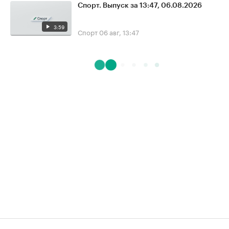
Спорт. Выпуск за 13:47, 06.08.2026
3:59
Спорт
06 авг, 13:47