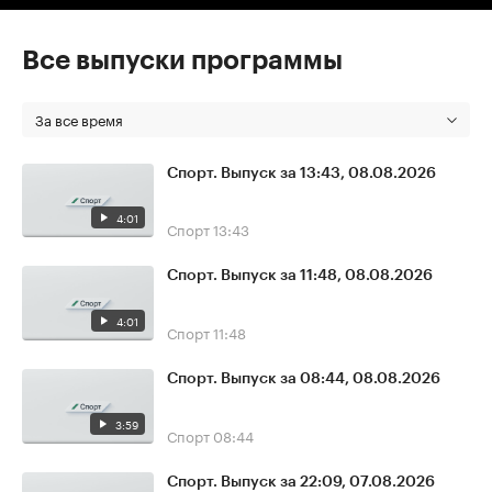
Все выпуски программы
За все время
Спорт. Выпуск за 13:43, 08.08.2026
4:01
Спорт
13:43
Спорт. Выпуск за 11:48, 08.08.2026
4:01
Спорт
11:48
Спорт. Выпуск за 08:44, 08.08.2026
3:59
Спорт
08:44
Спорт. Выпуск за 22:09, 07.08.2026