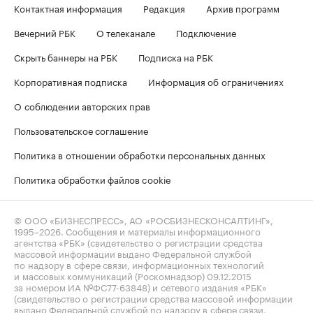
Контактная информация
Редакция
Архив программ
Вечерний РБК
О телеканале
Подключение
Скрыть баннеры на РБК
Подписка на РБК
Корпоративная подписка
Информация об ограничениях
О соблюдении авторских прав
Пользовательское соглашение
Политика в отношении обработки персональных данных
Политика обработки файлов cookie
© ООО «БИЗНЕСПРЕСС», АО «РОСБИЗНЕСКОНСАЛТИНГ»,
1995–2026
. Сообщения и материалы информационного
агентства «РБК» (свидетельство о регистрации средства
массовой информации выдано Федеральной службой
по надзору в сфере связи, информационных технологий
и массовых коммуникаций (Роскомнадзор) 09.12.2015
за номером ИА №ФС77-63848) и сетевого издания «РБК»
(свидетельство о регистрации средства массовой информации
выдано Федеральной службой по надзору в сфере связи,