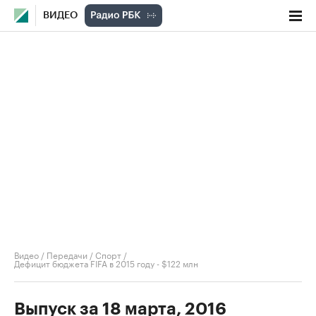
ВИДЕО
Видео
/
Передачи
/
Спорт
/
Дефицит бюджета FIFA в 2015 году - $122 млн
Выпуск за 18 марта, 2016