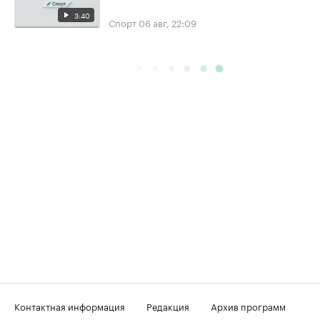
3:40
Спорт
06 авг, 22:09
Контактная информация
Редакция
Архив программ