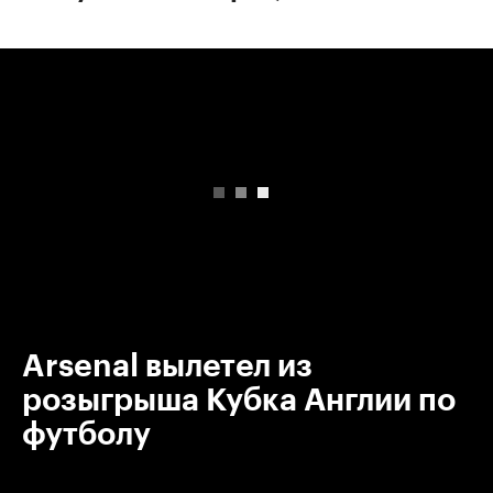
00:00
/
00:00
Arsenal вылетел из
розыгрыша Кубка Англии по
футболу