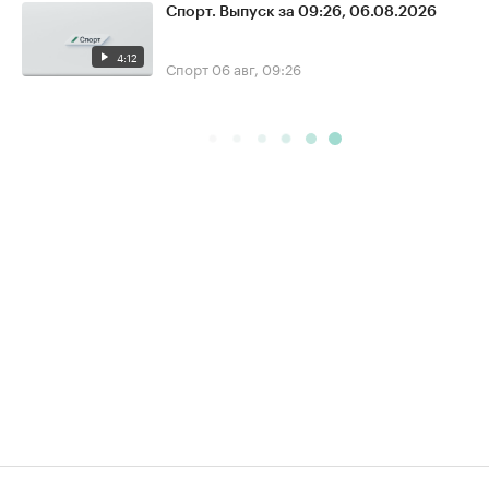
Спорт. Выпуск за 09:26, 06.08.2026
4:12
Спорт
06 авг, 09:26