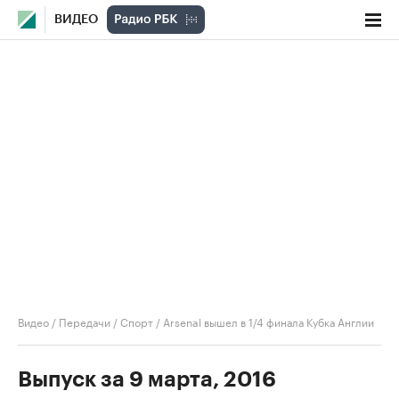
ВИДЕО
Видео
/
Передачи
/
Спорт
/
Arsenal вышел в 1/4 финала Кубка Англии
Выпуск за 9 марта, 2016