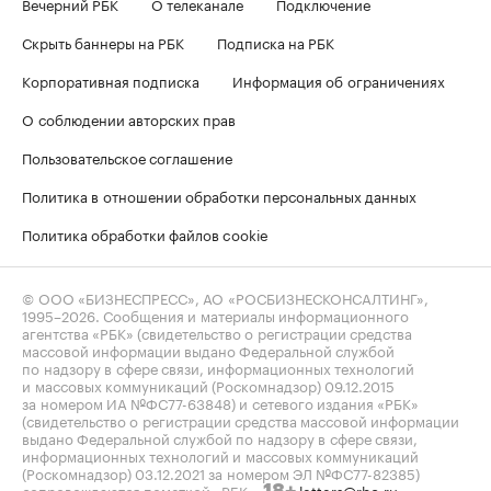
Вечерний РБК
О телеканале
Подключение
Скрыть баннеры на РБК
Подписка на РБК
Корпоративная подписка
Информация об ограничениях
О соблюдении авторских прав
Пользовательское соглашение
Политика в отношении обработки персональных данных
Политика обработки файлов cookie
© ООО «БИЗНЕСПРЕСС», АО «РОСБИЗНЕСКОНСАЛТИНГ»,
1995–2026
. Сообщения и материалы информационного
агентства «РБК» (свидетельство о регистрации средства
массовой информации выдано Федеральной службой
по надзору в сфере связи, информационных технологий
и массовых коммуникаций (Роскомнадзор) 09.12.2015
за номером ИА №ФС77-63848) и сетевого издания «РБК»
(свидетельство о регистрации средства массовой информации
выдано Федеральной службой по надзору в сфере связи,
информационных технологий и массовых коммуникаций
(Роскомнадзор) 03.12.2021 за номером ЭЛ №ФС77-82385)
сопровождаются пометкой «РБК».
letters@rbc.ru
18+