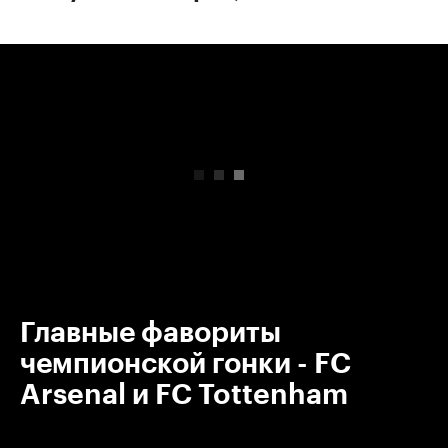
00:00
/
00:00
Главные фавориты
чемпионской гонки - FC
Arsenal и FC Tottenham