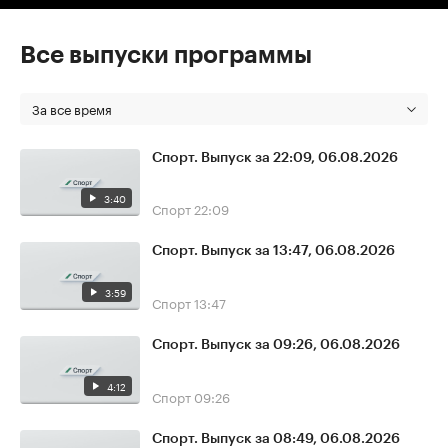
Все выпуски программы
За все время
Спорт. Выпуск за 22:09, 06.08.2026
3:40
Спорт
22:09
Спорт. Выпуск за 13:47, 06.08.2026
3:59
Спорт
13:47
Спорт. Выпуск за 09:26, 06.08.2026
4:12
Спорт
09:26
Спорт. Выпуск за 08:49, 06.08.2026