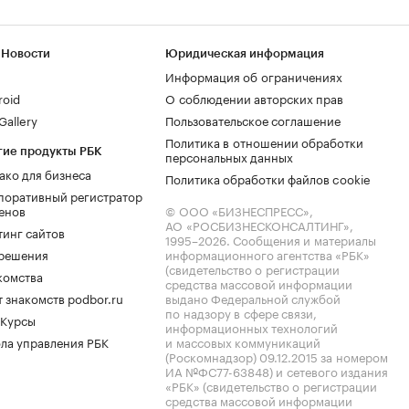
 Новости
Юридическая информация
Информация об ограничениях
roid
О соблюдении авторских прав
allery
Пользовательское соглашение
Политика в отношении обработки
гие продукты РБК
персональных данных
ако для бизнеса
Политика обработки файлов cookie
поративный регистратор
енов
© ООО «БИЗНЕСПРЕСС»,
АО «РОСБИЗНЕСКОНСАЛТИНГ»,
тинг сайтов
1995–2026
. Сообщения и материалы
.решения
информационного агентства «РБК»
(свидетельство о регистрации
комства
средства массовой информации
 знакомств podbor.ru
выдано Федеральной службой
по надзору в сфере связи,
 Курсы
информационных технологий
ла управления РБК
и массовых коммуникаций
(Роскомнадзор) 09.12.2015 за номером
ИА №ФС77-63848) и сетевого издания
«РБК» (свидетельство о регистрации
средства массовой информации