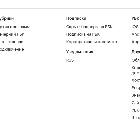
убрики
Подписки
РБК
рхив программ
Скрыть баннеры на РБК
iOS
ечерний РБК
Подписка на РБК
And
 телеканале
Корпоративная подписка
AppG
одключение
Уведомления
Дру
RSS
Обл
Кор
дом
Хос
Рег
Зна
Сайт
РБК
Шко