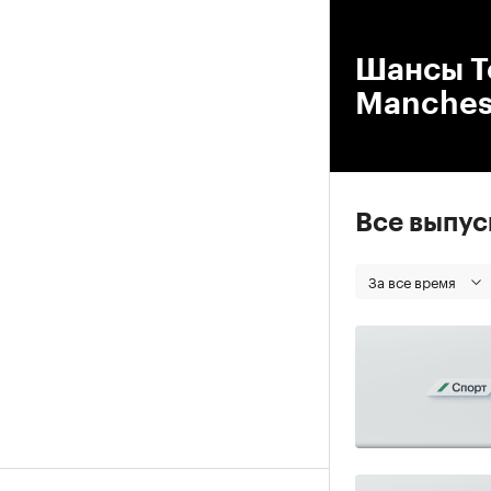
00
Шансы To
Manchest
Все выпу
За все время