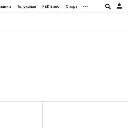
...
пании
Телеканал
РБК Вино
Спорт
ые проекты
Город
Стиль
Крипто
Спецпроекты СПб
логии и медиа
Финансы