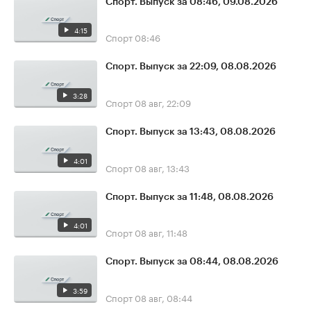
Спорт. Выпуск за 08:46, 09.08.2026
4:15
Спорт
08:46
Спорт. Выпуск за 22:09, 08.08.2026
3:28
Спорт
08 авг, 22:09
Спорт. Выпуск за 13:43, 08.08.2026
4:01
Спорт
08 авг, 13:43
Спорт. Выпуск за 11:48, 08.08.2026
4:01
Спорт
08 авг, 11:48
Спорт. Выпуск за 08:44, 08.08.2026
3:59
Спорт
08 авг, 08:44