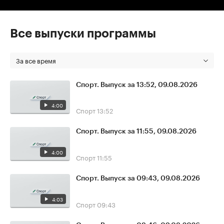
Все выпуски программы
За все время
Спорт. Выпуск за 13:52, 09.08.2026
4:00
Спорт
13:52
Спорт. Выпуск за 11:55, 09.08.2026
4:00
Спорт
11:55
Спорт. Выпуск за 09:43, 09.08.2026
4:03
Спорт
09:43