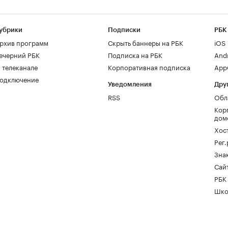
убрики
Подписки
РБК
рхив программ
Скрыть баннеры на РБК
iOS
ечерний РБК
Подписка на РБК
And
 телеканале
Корпоративная подписка
AppG
одключение
Уведомления
Дру
RSS
Обл
Кор
дом
Хос
Рег
Зна
Сайт
РБК
Шко