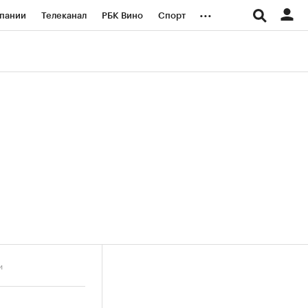
...
пании
Телеканал
РБК Вино
Спорт
ые проекты
Город
Стиль
Крипто
Спецпроекты СПб
логии и медиа
Финансы
и