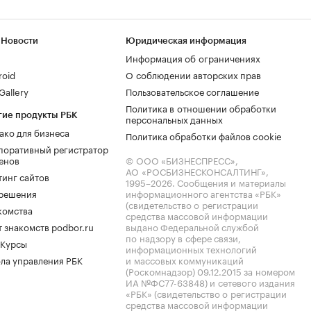
 Новости
Юридическая информация
Информация об ограничениях
roid
О соблюдении авторских прав
allery
Пользовательское соглашение
Политика в отношении обработки
гие продукты РБК
персональных данных
ако для бизнеса
Политика обработки файлов cookie
поративный регистратор
енов
© ООО «БИЗНЕСПРЕСС»,
АО «РОСБИЗНЕСКОНСАЛТИНГ»,
тинг сайтов
1995–2026
. Сообщения и материалы
.решения
информационного агентства «РБК»
(свидетельство о регистрации
комства
средства массовой информации
 знакомств podbor.ru
выдано Федеральной службой
по надзору в сфере связи,
 Курсы
информационных технологий
ла управления РБК
и массовых коммуникаций
(Роскомнадзор) 09.12.2015 за номером
ИА №ФС77-63848) и сетевого издания
«РБК» (свидетельство о регистрации
средства массовой информации