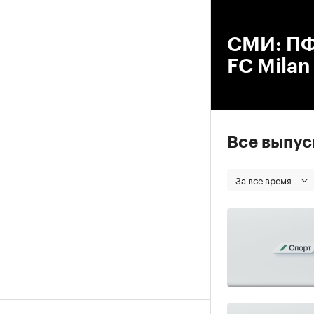
00
СМИ: ПФ
FC Mila
Все выпу
За все время