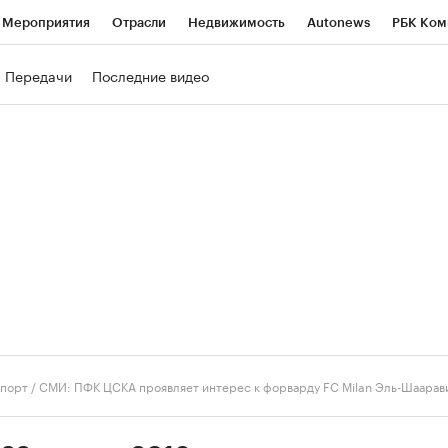
Мероприятия
Отрасли
Недвижимость
Autonews
РБК Ком
ние
РБК Курсы
РБК Life
Тренды
Визионеры
Национальн
Передачи
Последние видео
б
Исследования
Кредитные рейтинги
Франшизы
Газета
роверка контрагентов
Политика
Экономика
Бизнес
Техно
порт
/
СМИ: ПФК ЦСКА проявляет интерес к форварду FC Milan Эль-Шаарав