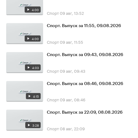
4:00
Спорт
09 авг, 13:52
Спорт. Выпуск за 11:55, 09.08.2026
4:00
Спорт
09 авг, 11:55
Спорт. Выпуск за 09:43, 09.08.2026
4:03
Спорт
09 авг, 09:43
Спорт. Выпуск за 08:46, 09.08.2026
4:15
Спорт
09 авг, 08:46
Спорт. Выпуск за 22:09, 08.08.2026
3:28
Спорт
08 авг, 22:09