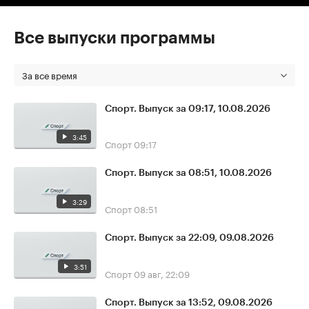
Все выпуски программы
За все время
Спорт. Выпуск за 09:17, 10.08.2026
3:45
Спорт
09:17
Спорт. Выпуск за 08:51, 10.08.2026
3:29
Спорт
08:51
Спорт. Выпуск за 22:09, 09.08.2026
3:51
Спорт
09 авг, 22:09
Спорт. Выпуск за 13:52, 09.08.2026