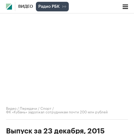
ВИДЕО
Видео
/
Передачи
/
Спорт
/
ФК «Кубань» задолжал сотрудникам почти 200 млн рублей
Выпуск за 23 декабря, 2015