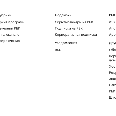
убрики
Подписки
РБК
рхив программ
Скрыть баннеры на РБК
iOS
ечерний РБК
Подписка на РБК
And
 телеканале
Корпоративная подписка
AppG
одключение
Уведомления
Дру
RSS
Обл
Кор
дом
Хос
Рег
Зна
Сайт
РБК
Шко