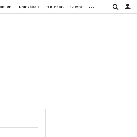
...
пании
Телеканал
РБК Вино
Спорт
ые проекты
Город
Стиль
Крипто
Спецпроекты СПб
логии и медиа
Финансы