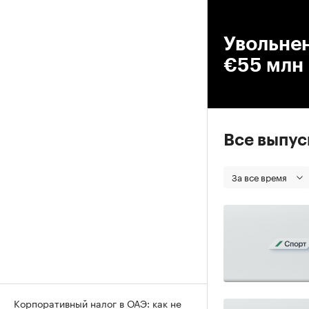
00
Увольне
€55 млн
Все выпу
За все время
Корпоративный налог в ОАЭ: как не