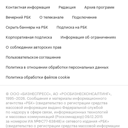
Контактная информация
Редакция
Архив программ
Вечерний РБК
О телеканале
Подключение
Скрыть баннеры на РБК
Подписка на РБК
Корпоративная подписка
Информация об ограничениях
О соблюдении авторских прав
Пользовательское соглашение
Политика в отношении обработки персональных данных
Политика обработки файлов cookie
© ООО «БИЗНЕСПРЕСС», АО «РОСБИЗНЕСКОНСАЛТИНГ»,
1995–2026
. Сообщения и материалы информационного
агентства «РБК» (свидетельство о регистрации средства
массовой информации выдано Федеральной службой
по надзору в сфере связи, информационных технологий
и массовых коммуникаций (Роскомнадзор) 09.12.2015
за номером ИА №ФС77-63848) и сетевого издания «РБК»
(свидетельство о регистрации средства массовой информации