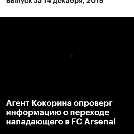
Выпуск за 14 декабря, 2015
00:00
/
00:00
Агент Кокорина опроверг
информацию о переходе
нападающего в FC Arsenal