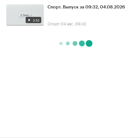
Спорт. Выпуск за 09:32, 04.08.2026
3:53
Спорт
04 авг, 09:32