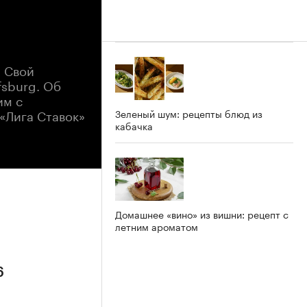
. Свой
fsburg. Об
им с
«Лига Ставок»
Зеленый шум: рецепты блюд из
кабачка
Домашнее «вино» из вишни: рецепт с
летним ароматом
6