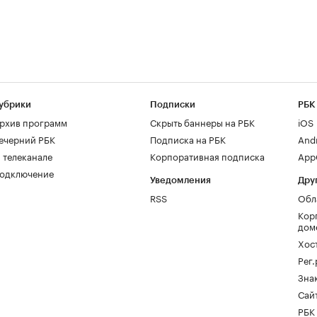
убрики
Подписки
РБК
рхив программ
Скрыть баннеры на РБК
iOS
ечерний РБК
Подписка на РБК
And
 телеканале
Корпоративная подписка
AppG
одключение
Уведомления
Дру
RSS
Обл
Кор
дом
Хос
Рег
Зна
Сайт
РБК