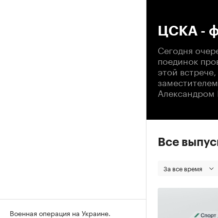
00
ЦСКА - ф
Сегодня очер
поединок про
этой встрече,
заместителем
Александром 
Все выпу
За все время
Военная операция на Украине.