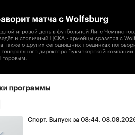
:00
/
00:00
аворит матча с Wolfsburg
едной игровой день в футбольной Лиге Чемпионов
ведёт и столичный ЦСКА - армейцы сразятся с Wol
 а также о других сегодняшних поединках поговор
 генерального директора букмекерской компании 
Егоровым.
ски программы
Спорт. Выпуск за 08:44, 08.08.202