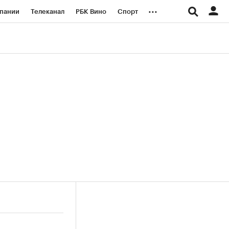
...
пании
Телеканал
РБК Вино
Спорт
ые проекты
Город
Стиль
Крипто
Спецпроекты СПб
логии и медиа
Финансы