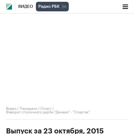
ВИДЕО
Видео
/
Передачи
/
Спорт
/
Фаворит столичного дерби "Динамо" - "Спартак"
Выпуск за 23 октября, 2015