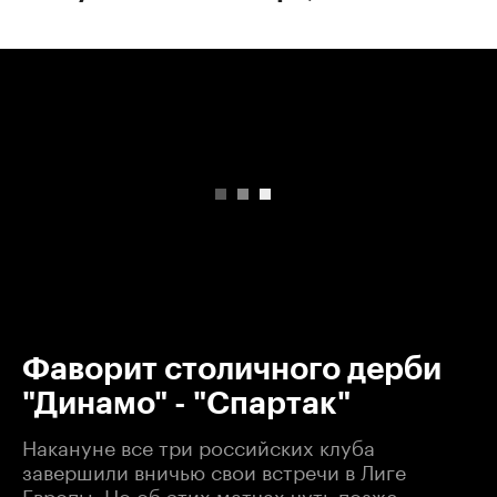
00:00
/
00:00
Фаворит столичного дерби
"Динамо" - "Спартак"
Накануне все три российских клуба
завершили вничью свои встречи в Лиге
Европы. Но об этих матчах чуть позже