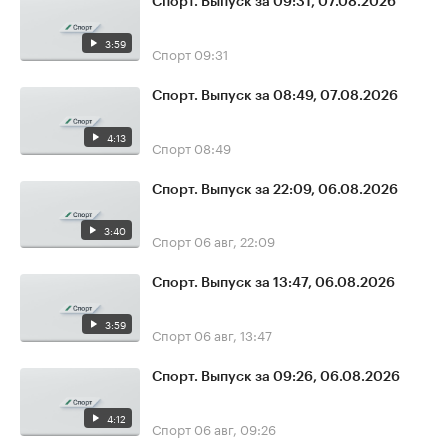
Спорт. Выпуск за 09:31, 07.08.2026
3:59
Спорт
09:31
Спорт. Выпуск за 08:49, 07.08.2026
4:13
Спорт
08:49
Спорт. Выпуск за 22:09, 06.08.2026
3:40
Спорт
06 авг, 22:09
Спорт. Выпуск за 13:47, 06.08.2026
3:59
Спорт
06 авг, 13:47
Спорт. Выпуск за 09:26, 06.08.2026
4:12
Спорт
06 авг, 09:26