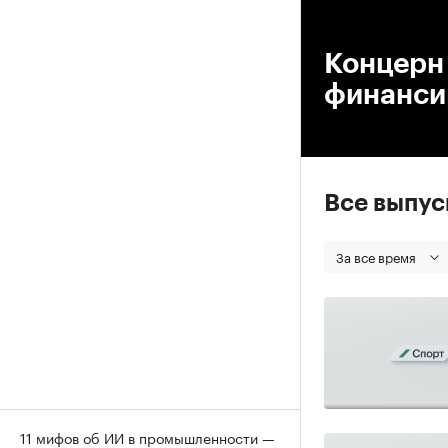
00
Концерн 
финанси
Все выпу
За все время
11 мифов об ИИ в промышленности —