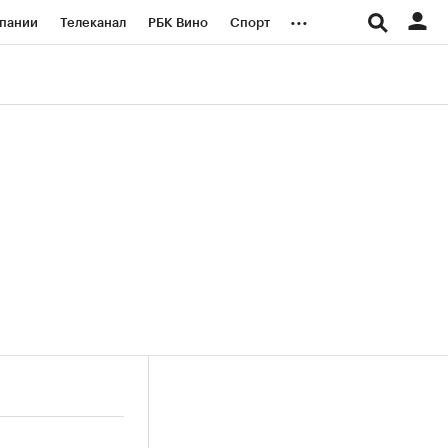
...
пании
Телеканал
РБК Вино
Спорт
ые проекты
Город
Стиль
Крипто
Спецпроекты СПб
логии и медиа
Финансы