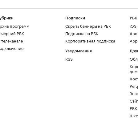
убрики
Подписки
РБК
рхив программ
Скрыть баннеры на РБК
iOS
ечерний РБК
Подписка на РБК
And
 телеканале
Корпоративная подписка
AppG
одключение
Уведомления
Дру
RSS
Обл
Кор
дом
Хос
Рег
Зна
Сайт
РБК
Шко