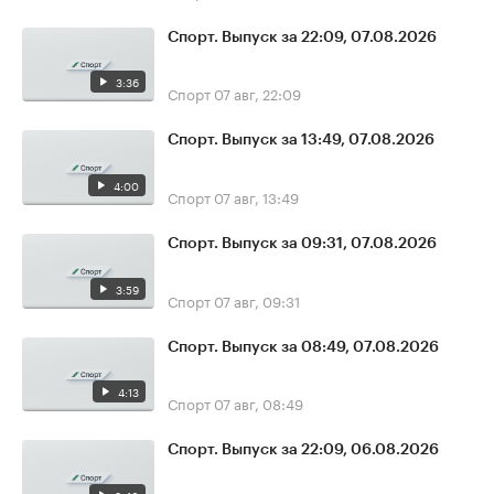
Спорт. Выпуск за 22:09, 07.08.2026
3:36
Спорт
07 авг, 22:09
Спорт. Выпуск за 13:49, 07.08.2026
4:00
Спорт
07 авг, 13:49
Спорт. Выпуск за 09:31, 07.08.2026
3:59
Спорт
07 авг, 09:31
Спорт. Выпуск за 08:49, 07.08.2026
4:13
Спорт
07 авг, 08:49
Спорт. Выпуск за 22:09, 06.08.2026