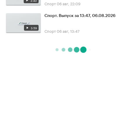
3:40
Спорт
06 авг, 22:09
Спорт. Выпуск за 13:47, 06.08.2026
3:59
Спорт
06 авг, 13:47