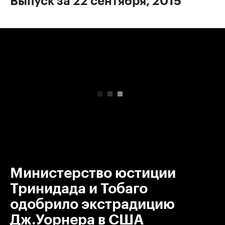
Выпуск за 22 сентября, 2015
00:00
/
00:00
Министерство юстиции
Тринидада и Тобаго
одобрило экстрадицию
Дж.Уорнера в США