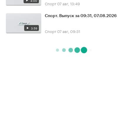
4:00
Спорт
07 авг, 13:49
Спорт. Выпуск за 09:31, 07.08.2026
3:59
Спорт
07 авг, 09:31