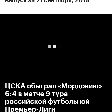
Выпуск за 21 сентября, 2015
00:00
/
00:00
ЦСКА обыграл «Мордовию»
6:4 в матче 9 тура
российской футбольной
Премьер-Лиги