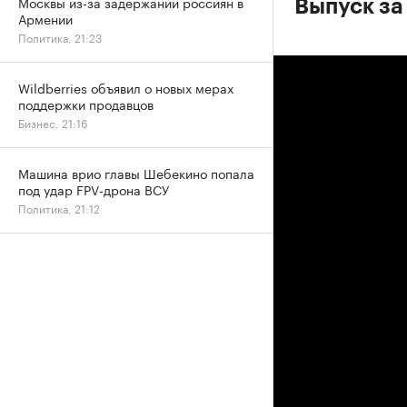
Москвы из-за задержаний россиян в
Выпуск за
Армении
Политика, 21:23
Wildberries объявил о новых мерах
поддержки продавцов
Бизнес, 21:16
Машина врио главы Шебекино попала
под удар FPV‑дрона ВСУ
Политика, 21:12