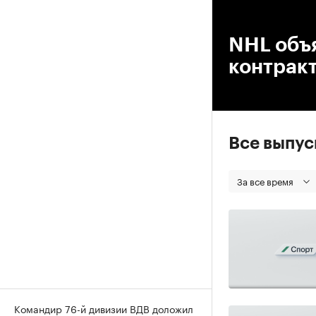
00
NHL объ
контракт
Все выпу
За все время
Командир 76-й дивизии ВДВ доложил