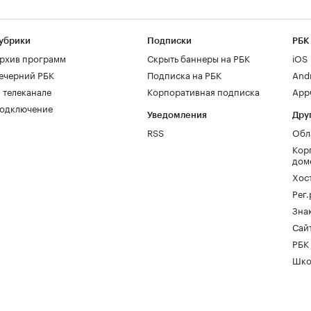
убрики
Подписки
РБК
рхив программ
Скрыть баннеры на РБК
iOS
ечерний РБК
Подписка на РБК
And
 телеканале
Корпоративная подписка
AppG
одключение
Уведомления
Дру
RSS
Обл
Кор
дом
Хос
Рег
Зна
Сайт
РБК
Шко