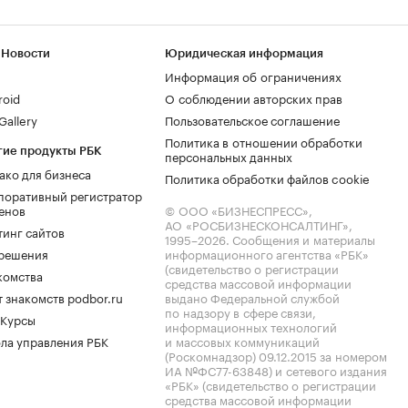
 Новости
Юридическая информация
Информация об ограничениях
roid
О соблюдении авторских прав
allery
Пользовательское соглашение
Политика в отношении обработки
гие продукты РБК
персональных данных
ако для бизнеса
Политика обработки файлов cookie
поративный регистратор
енов
© ООО «БИЗНЕСПРЕСС»,
АО «РОСБИЗНЕСКОНСАЛТИНГ»,
тинг сайтов
1995–2026
. Сообщения и материалы
.решения
информационного агентства «РБК»
(свидетельство о регистрации
комства
средства массовой информации
 знакомств podbor.ru
выдано Федеральной службой
по надзору в сфере связи,
 Курсы
информационных технологий
ла управления РБК
и массовых коммуникаций
(Роскомнадзор) 09.12.2015 за номером
ИА №ФС77-63848) и сетевого издания
«РБК» (свидетельство о регистрации
средства массовой информации