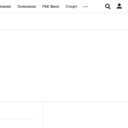
...
пании
Телеканал
РБК Вино
Спорт
ые проекты
Город
Стиль
Крипто
Спецпроекты СПб
логии и медиа
Финансы