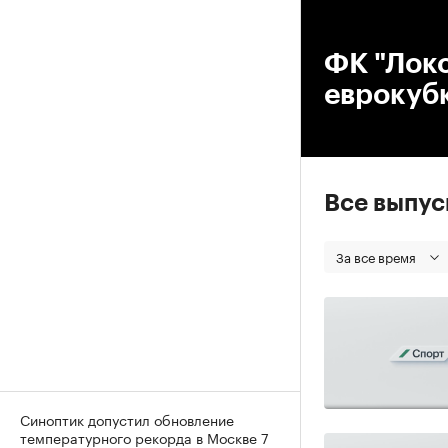
00
ФК "Лок
еврокубк
Все выпу
За все время
Синоптик допустил обновление
температурного рекорда в Москве 7