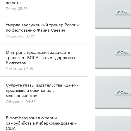
августа
Город, 05:56
Умерла заслуженный тренер России
по фехтованию Фаина Саевич
Общество, 05:27
Минтранс предложил защищать
трассы от БПЛА за счет дорожных
бюджетов
Политика, 05:15
Супруге главы издательства «Джем»
предъявили обвинение в
мошенничестве
Общество, 04:32
Bloomberg узнал о серии
самоубийств в Киберкомандовании
США