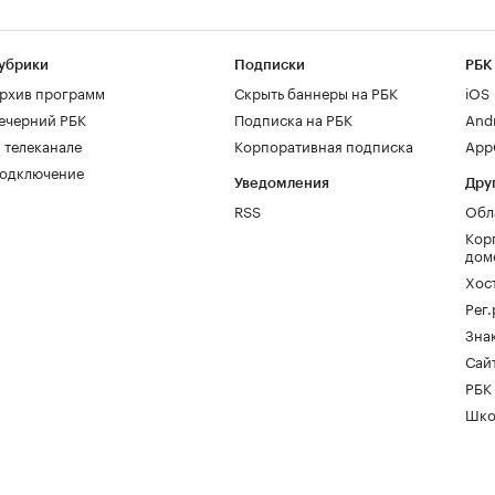
убрики
Подписки
РБК
рхив программ
Скрыть баннеры на РБК
iOS
ечерний РБК
Подписка на РБК
And
 телеканале
Корпоративная подписка
AppG
одключение
Уведомления
Дру
RSS
Обл
Кор
дом
Хос
Рег
Зна
Сайт
РБК
Шко