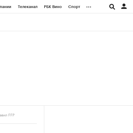
...
пании
Телеканал
РБК Вино
Спорт
ые проекты
Город
Стиль
Крипто
Спецпроекты СПб
логии и медиа
Финансы
авил FFP