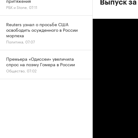
притяжения
Выпуск за 
РБК и Stone, 07:11
Reuters узнал о просьбе США
освободить осужденного в России
морпеха
Политика, 07:07
Премьера «Одиссеи» увеличила
спрос на поэму Гомера в России
Общество, 07:02