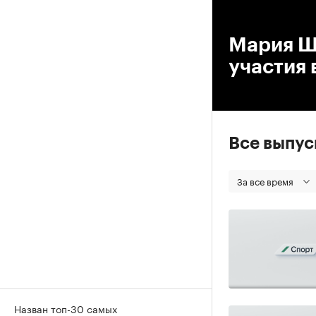
00
Мария Ш
участия
Все выпу
За все время
Назван топ-30 самых