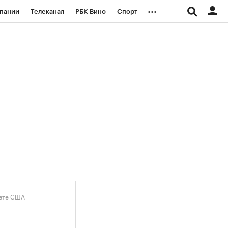
...
пании
Телеканал
РБК Вино
Спорт
ые проекты
Город
Стиль
Крипто
Спецпроекты СПб
логии и медиа
Финансы
нате США