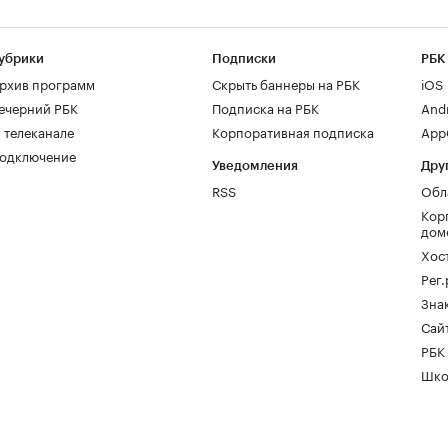
убрики
Подписки
РБК
рхив программ
Скрыть баннеры на РБК
iOS
ечерний РБК
Подписка на РБК
And
 телеканале
Корпоративная подписка
AppG
одключение
Уведомления
Дру
RSS
Обл
Кор
дом
Хос
Рег
Зна
Сайт
РБК
Шко