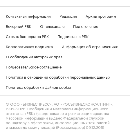
Контактная информация
Редакция
Архив программ
Вечерний РБК
О телеканале
Подключение
Скрыть баннеры на РБК
Подписка на РБК
Корпоративная подписка
Информация об ограничениях
О соблюдении авторских прав
Пользовательское соглашение
Политика в отношении обработки персональных данных
Политика обработки файлов cookie
© ООО «БИЗНЕСПРЕСС», АО «РОСБИЗНЕСКОНСАЛТИНГ»,
1995–2026
. Сообщения и материалы информационного
агентства «РБК» (свидетельство о регистрации средства
массовой информации выдано Федеральной службой
по надзору в сфере связи, информационных технологий
и массовых коммуникаций (Роскомнадзор) 09.12.2015