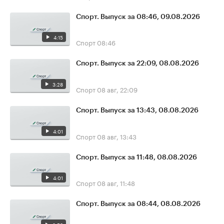
Спорт. Выпуск за 08:46, 09.08.2026
4:15
Спорт
08:46
Спорт. Выпуск за 22:09, 08.08.2026
3:28
Спорт
08 авг, 22:09
Спорт. Выпуск за 13:43, 08.08.2026
4:01
Спорт
08 авг, 13:43
Спорт. Выпуск за 11:48, 08.08.2026
4:01
Спорт
08 авг, 11:48
Спорт. Выпуск за 08:44, 08.08.2026