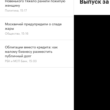
Новенького тяжело ранили пожилую
Выпуск за
женщину
Политика, 15:17
Москвичей предупредили о спаде
жары
Общество, 15:16
Облигации вместо кредита: как
малому бизнесу разместить
публичный долг
РБК и МСП Банк, 15:03