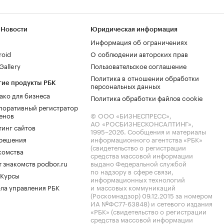
 Новости
Юридическая информация
Информация об ограничениях
roid
О соблюдении авторских прав
allery
Пользовательское соглашение
Политика в отношении обработки
гие продукты РБК
персональных данных
ако для бизнеса
Политика обработки файлов cookie
поративный регистратор
енов
© ООО «БИЗНЕСПРЕСС»,
АО «РОСБИЗНЕСКОНСАЛТИНГ»,
тинг сайтов
1995–2026
. Сообщения и материалы
.решения
информационного агентства «РБК»
(свидетельство о регистрации
комства
средства массовой информации
 знакомств podbor.ru
выдано Федеральной службой
по надзору в сфере связи,
 Курсы
информационных технологий
ла управления РБК
и массовых коммуникаций
(Роскомнадзор) 09.12.2015 за номером
ИА №ФС77-63848) и сетевого издания
«РБК» (свидетельство о регистрации
средства массовой информации