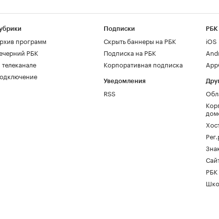
убрики
Подписки
РБК
рхив программ
Скрыть баннеры на РБК
iOS
ечерний РБК
Подписка на РБК
And
 телеканале
Корпоративная подписка
AppG
одключение
Уведомления
Дру
RSS
Обл
Кор
дом
Хос
Рег
Зна
Сайт
РБК
Шко