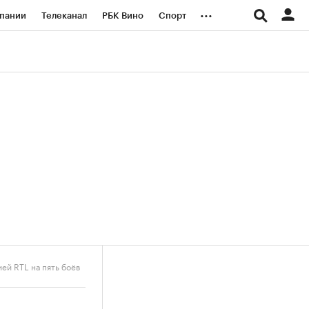
...
пании
Телеканал
РБК Вино
Спорт
ые проекты
Город
Стиль
Крипто
Спецпроекты СПб
логии и медиа
Финансы
ей RTL на пять боёв