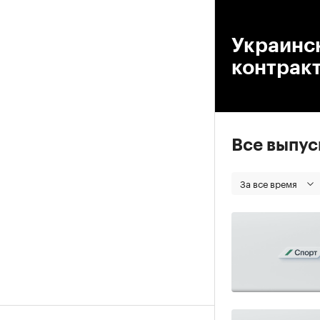
00
Украинс
контракт
Все выпу
За все время