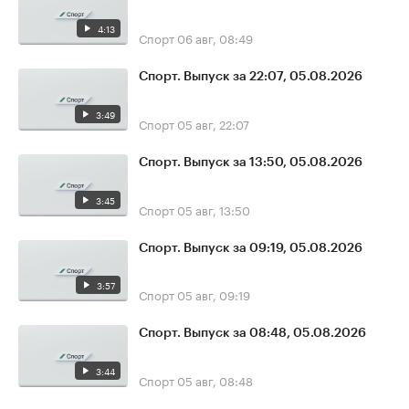
4:13
Спорт
06 авг, 08:49
Спорт. Выпуск за 22:07, 05.08.2026
3:49
Спорт
05 авг, 22:07
Спорт. Выпуск за 13:50, 05.08.2026
3:45
Спорт
05 авг, 13:50
Спорт. Выпуск за 09:19, 05.08.2026
3:57
Спорт
05 авг, 09:19
Спорт. Выпуск за 08:48, 05.08.2026
3:44
Спорт
05 авг, 08:48