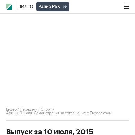
ВИДЕО
Видео
/
Передачи
/
Спорт
/
Афины, 9 июля: Демонстрация за соглашение с Евросоюзом
Выпуск за 10 июля, 2015