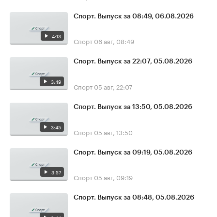
Спорт. Выпуск за 08:49, 06.08.2026
4:13
Спорт
06 авг, 08:49
Спорт. Выпуск за 22:07, 05.08.2026
3:49
Спорт
05 авг, 22:07
Спорт. Выпуск за 13:50, 05.08.2026
3:45
Спорт
05 авг, 13:50
Спорт. Выпуск за 09:19, 05.08.2026
3:57
Спорт
05 авг, 09:19
Спорт. Выпуск за 08:48, 05.08.2026